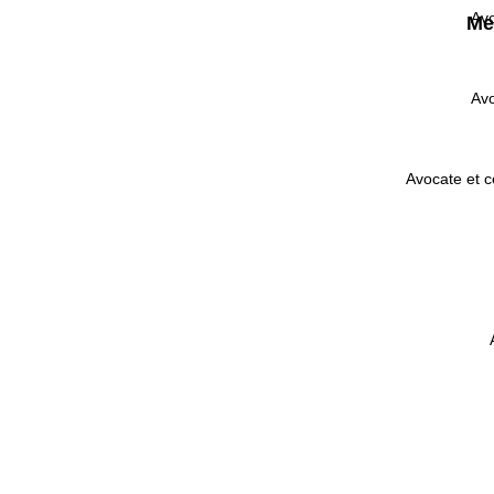
Avo
Me
Avo
Avocate et co