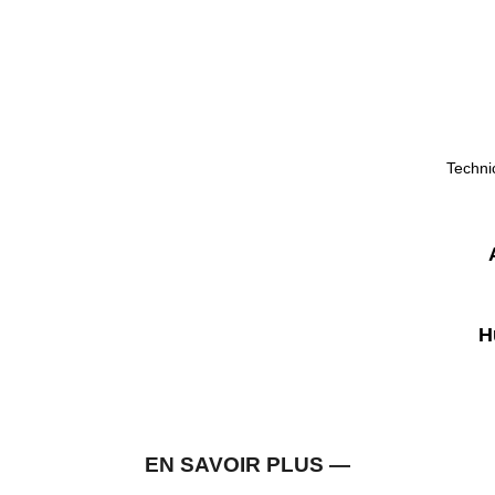
Technic
H
EN SAVOIR PLUS —