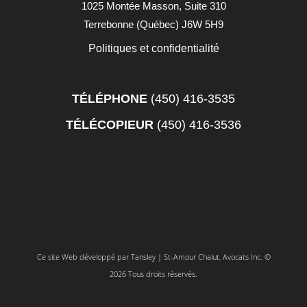
1025 Montée Masson, Suite 310
Terrebonne (Québec) J6W 5H9
Politiques et confidentialité
TÉLÉPHONE
(450) 416-3535
TÉLÉCOPIEUR
(450) 416-3536
Ce site Web développé par
Tansley
| St-Amour Chalut, Avocats Inc. ©
2026 Tous droits réservés.